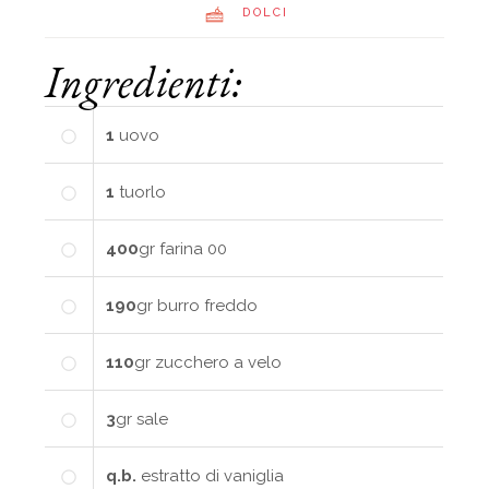
DOLCI
Ingredienti:
1
uovo
1
tuorlo
400
gr
farina 00
190
gr
burro freddo
110
gr
zucchero a velo
3
gr
sale
q.b.
estratto di vaniglia