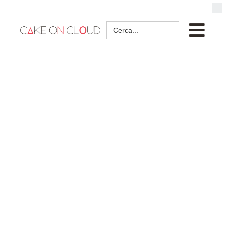
Search
for: