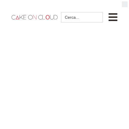
Search
for: