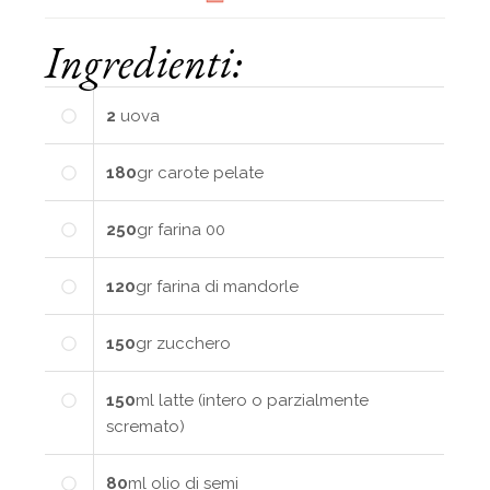
Ingredienti:
2
uova
180
gr
carote pelate
250
gr
farina 00
120
gr
farina di mandorle
150
gr
zucchero
150
ml
latte (intero o parzialmente
scremato)
80
ml
olio di semi