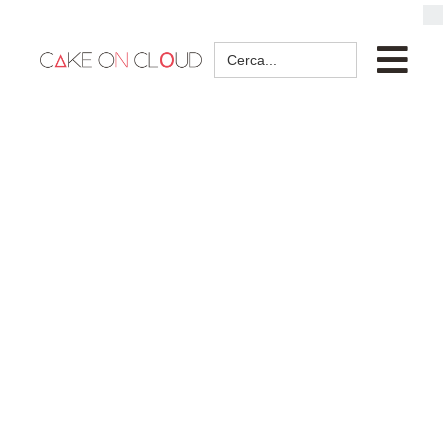
Search
for: