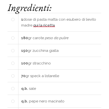
Ingredienti:
1
dose di
pasta matta con esubero di lievito
madre
qui la ricetta
180
gr
carote
peso da pulire
150
gr
zucchina gialla
100
gr
stracchino
70
gr
speck a listarelle
q.b.
sale
q.b.
pepe nero macinato