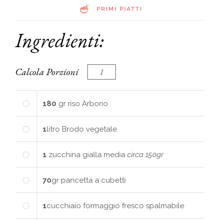
PRIMI PIATTI
Ingredienti:
Calcola Porzioni
180
gr
riso Arborio
1
litro
Brodo vegetale
1
zucchina gialla media
circa 150gr
70
gr
pancetta a cubetti
1
cucchiaio
formaggio fresco spalmabile