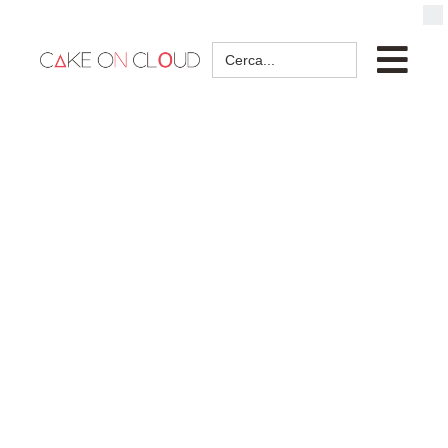
Search
for: