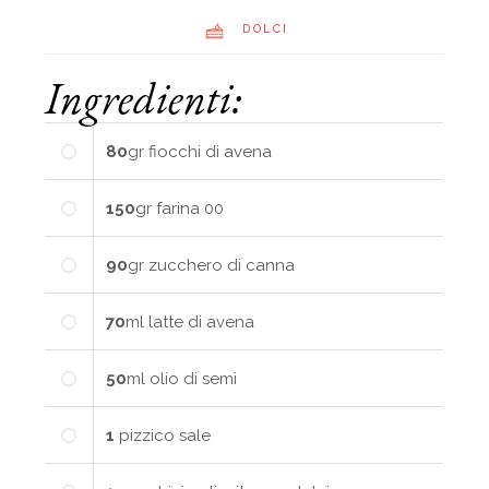
DOLCI
Ingredienti:
80
gr
fiocchi di avena
150
gr
farina 00
90
gr
zucchero di canna
70
ml
latte di avena
50
ml
olio di semi
1
pizzico
sale