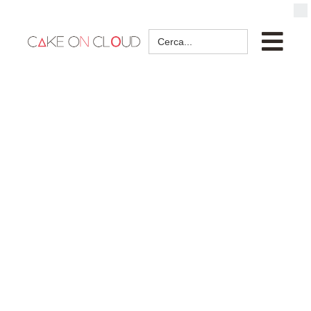
Search
for: