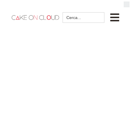
Search
for: