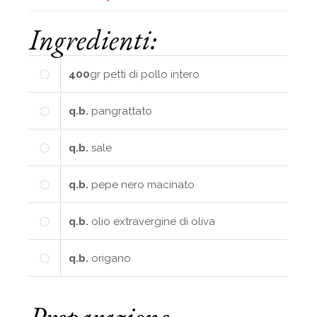
Ingredienti:
400
gr
petti di pollo intero
q.b.
pangrattato
q.b.
sale
q.b.
pepe nero macinato
q.b.
olio extravergine di oliva
q.b.
origano
Preparazione