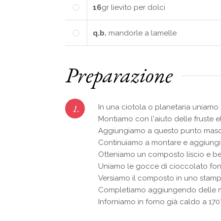
16
gr
lievito per dolci
q.b.
mandorle a lamelle
Preparazione
1.
In una ciotola o planetaria uniamo
Montiamo con l'aiuto delle fruste el
Aggiungiamo a questo punto mascar
Continuiamo a montare e aggiungiamo 
Otteniamo un composto liscio e b
Uniamo le gocce di cioccolato fo
Versiamo il composto in uno stampo
Completiamo aggiungendo delle man
Inforniamo in forno già caldo a 17