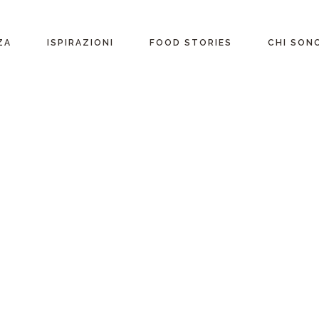
ente
ZA
ISPIRAZIONI
FOOD STORIES
CHI SON
riane
Ricette per Ingrediente
e
Ricette per ogni
occasione
glutine
Menu Completi
attosio
Consigli
Video ricette
Ultime ricette