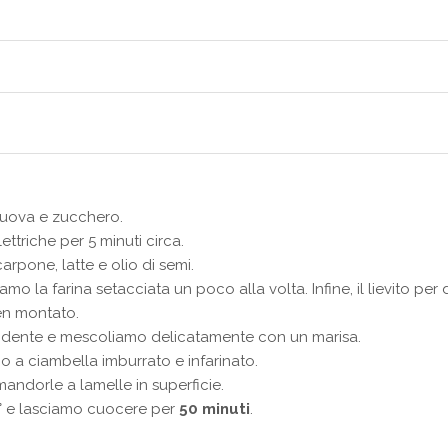
 uova e zucchero.
ettriche per 5 minuti circa.
pone, latte e olio di semi.
la farina setacciata un poco alla volta. Infine, il lievito per d
en montato.
ndente e mescoliamo delicatamente con un marisa.
 a ciambella imburrato e infarinato.
dorle a lamelle in superficie.
0° e lasciamo cuocere per
50 minuti
.