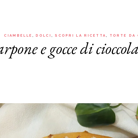
Aria
Bevande
Raccolte
Sughi, salse, creme e
basi
Ricette tipiche regionali
Ricette con Friggitrice ad
Ricette dal Mondo
CIAMBELLE
DOLCI
SCOPRI LA RICETTA
TORTE DA
Aria
pone e gocce di cioccol
Raccolte
Ricette tipiche regionali
Ricette dal Mondo