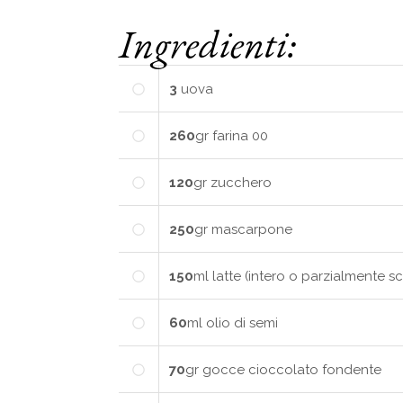
Ingredienti:
3
uova
260
gr
farina 00
120
gr
zucchero
250
gr
mascarpone
150
ml
latte (intero o parzialmente s
60
ml
olio di semi
70
gr
gocce cioccolato fondente