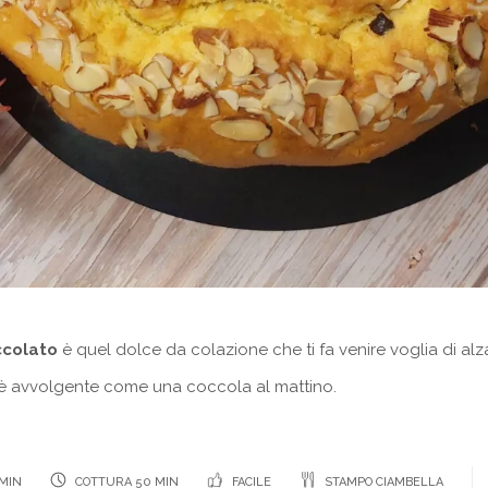
ccolato
è quel dolce da colazione che ti fa venire voglia di alzar
è avvolgente come una coccola al mattino.
MIN
COTTURA 50 MIN
FACILE
STAMPO CIAMBELLA