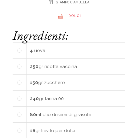
STAMPO CIAMBELLA
DOLCI
Ingredienti:
4
uova
250
gr
ricotta vaccina
150
gr
zucchero
240
gr
farina 00
80
ml
olio di semi di girasole
16
gr
lievito per dolci