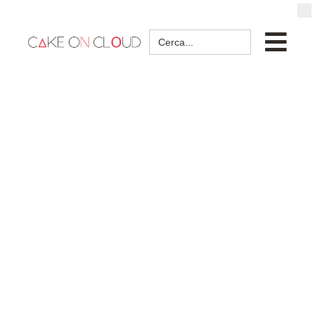
Search
for: