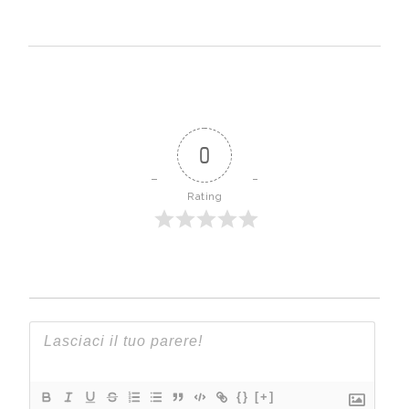
0
Rating
{}
[+]