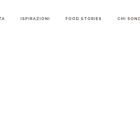
ente
ZA
ISPIRAZIONI
FOOD STORIES
CHI SON
riane
Ricette per Ingrediente
e
Ricette per ogni
occasione
glutine
Menu Completi
attosio
Consigli
Video ricette
Ultime ricette