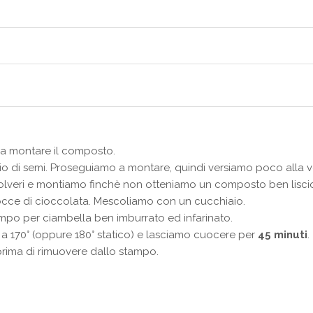
a montare il composto.
io di semi. Proseguiamo a montare, quindi versiamo poco alla volt
lveri e montiamo finchè non otteniamo un composto ben lisc
cce di cioccolata. Mescoliamo con un cucchiaio.
mpo per ciambella ben imburrato ed infarinato.
 a 170° (oppure 180° statico) e lasciamo cuocere per
45 minuti
.
rima di rimuovere dallo stampo.