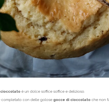
 cioccolato
è un dolce soffice soffice e delizioso.
e completato con delle golose
gocce di cioccolato
che non fa