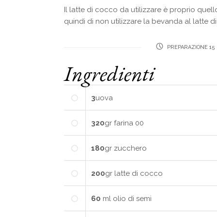
Il latte di cocco da utilizzare è proprio qu
quindi di non utilizzare la bevanda al latte d
PREPARAZIONE 15
Ingredienti
3
uova
320
gr
farina 00
180
gr
zucchero
200
gr
latte di cocco
60
ml
olio di semi