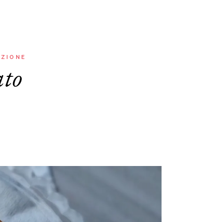
AZIONE
ato