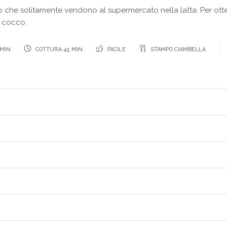
ello che solitamente vendono al supermercato nella latta. Per o
i cocco.
 MIN
COTTURA 45 MIN
FACILE
STAMPO CIAMBELLA