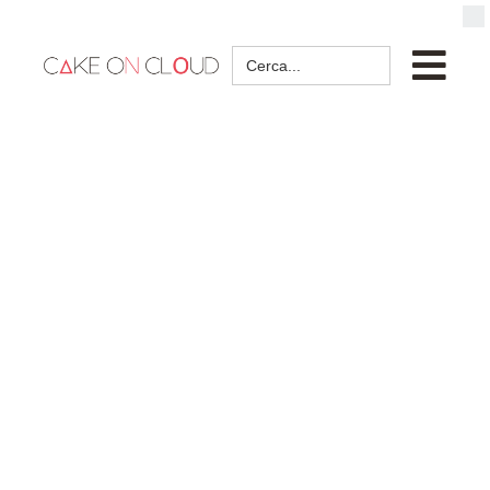
Search
for: