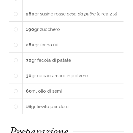
280
gr
susine rosse
peso da pulire
(circa 2-3)
190
gr
zucchero
280
gr
farina 00
30
gr
fecola di patate
30
gr
cacao amaro in polvere
60
ml
olio di semi
16
gr
lievito per dolci
Preparazione