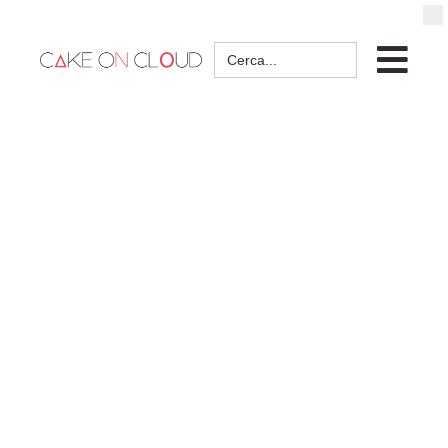
Search
for: