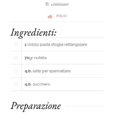
4 CROISSANT
DOLCI
Ingredienti:
1
rotolo pasta sfoglia rettangolare
70
gr
nutella
q.b.
latte per spennellare
q.b.
zucchero
Preparazione