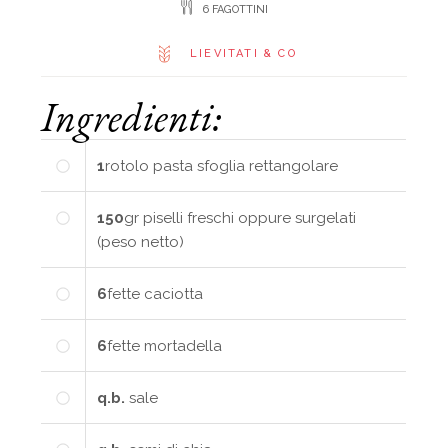
6 FAGOTTINI
LIEVITATI & CO
Ingredienti:
1
rotolo
pasta sfoglia rettangolare
150
gr
piselli freschi oppure surgelati
(peso netto)
6
fette
caciotta
6
fette
mortadella
q.b.
sale