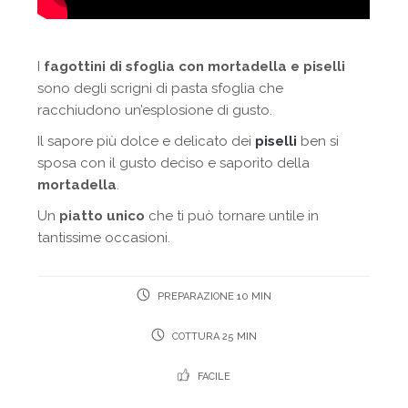
I
fagottini di sfoglia con mortadella e piselli
sono degli scrigni di pasta sfoglia che
racchiudono un’esplosione di gusto.
Il sapore più dolce e delicato dei
piselli
ben si
sposa con il gusto deciso e saporito della
mortadella
.
Un
piatto unico
che ti può tornare untile in
tantissime occasioni.
PREPARAZIONE 10 MIN
COTTURA 25 MIN
FACILE