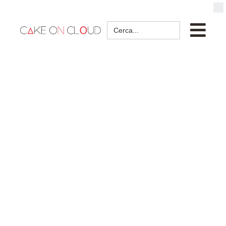
Search
for: