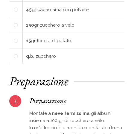
45
gr
cacao amaro in polvere
150
gr
zucchero a velo
15
gr
fecola di patate
q.b.
zucchero
Preparazione
Preparazione
1.
Montate a
neve fermissima
gli albumi
insieme a 100 gr di zucchero a velo.
In un’altra ciotola montate con l’aiuto di una