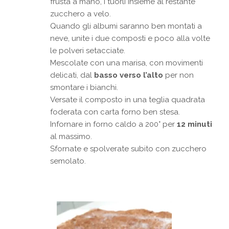
frusta a mano, i tuorli insieme al restante
zucchero a velo.
Quando gli albumi saranno ben montati a
neve, unite i due composti e poco alla volte
le polveri setacciate.
Mescolate con una marisa, con movimenti
delicati, dal
basso verso l’alto
per non
smontare i bianchi.
Versate il composto in una teglia quadrata
foderata con carta forno ben stesa.
Infornare in forno caldo a 200° per
12 minuti
al massimo.
Sfornate e spolverate subito con zucchero
semolato.