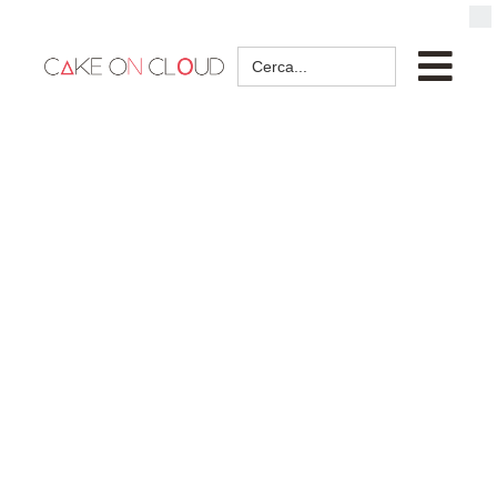
Search
for: