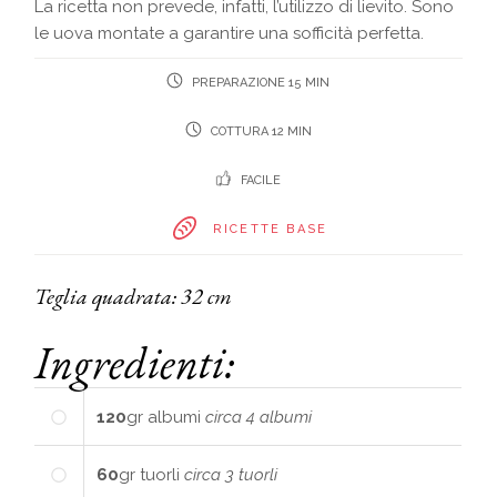
La ricetta non prevede, infatti, l’utilizzo di lievito. Sono
le uova montate a garantire una sofficità perfetta.
PREPARAZIONE 15 MIN
COTTURA 12 MIN
FACILE
RICETTE BASE
Teglia quadrata: 32 cm
Ingredienti:
120
gr
albumi
circa 4 albumi
60
gr
tuorli
circa 3 tuorli