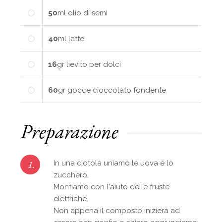
50
ml
olio di semi
40
ml
latte
16
gr
lievito per dolci
60
gr
gocce cioccolato fondente
Preparazione
1.
In una ciotola uniamo le uova e lo
zucchero.
Montiamo con l'aiuto delle fruste
elettriche.
Non appena il composto inizierà ad