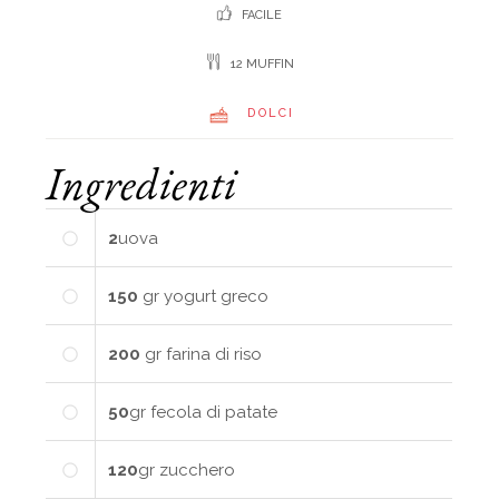
FACILE
12 MUFFIN
DOLCI
Ingredienti
2
uova
150
gr
yogurt greco
200
gr
farina di riso
50
gr
fecola di patate
120
gr
zucchero