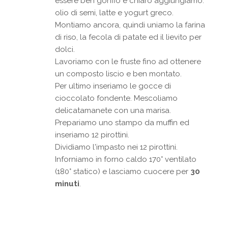
essere ben gonfio e chiaro aggiungiamo:
olio di semi, latte e yogurt greco.
Montiamo ancora, quindi uniamo la farina
di riso, la fecola di patate ed il lievito per
dolci.
Lavoriamo con le fruste fino ad ottenere
un composto liscio e ben montato.
Per ultimo inseriamo le gocce di
cioccolato fondente. Mescoliamo
delicatamanete con una marisa.
Prepariamo uno stampo da muffin ed
inseriamo 12 pirottini.
Dividiamo l'impasto nei 12 pirottini.
Inforniamo in forno caldo 170° ventilato
(180° statico) e lasciamo cuocere per
30
minuti
.