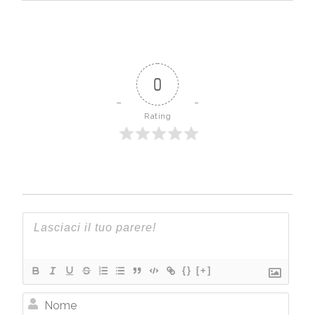
0
Rating
{}
[+]