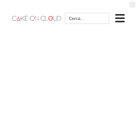
Search
for: