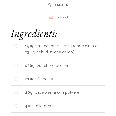
12 MUFFIN
DOLCI
Ingredienti:
150
gr
zucca cotta (corrisponde circa a
230 g netti di zucca cruda)
130
gr
zucchero di canna
210
gr
farina 00
20
gr
cacao amaro in polvere
40
ml
olio di semi