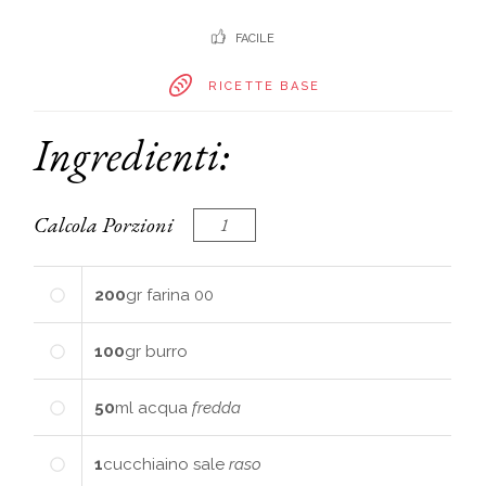
FACILE
RICETTE BASE
Ingredienti:
Calcola Porzioni
200
gr
farina 00
100
gr
burro
50
ml
acqua
fredda
1
cucchiaino
sale
raso