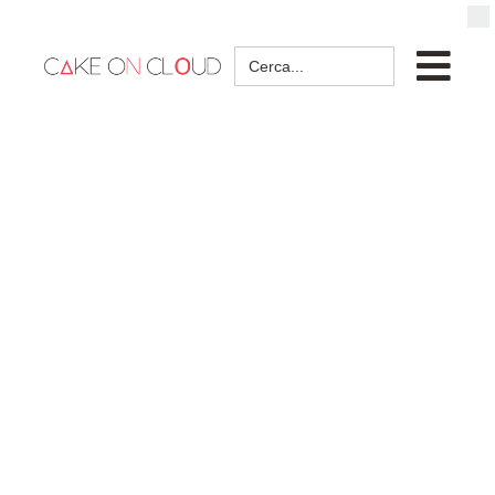
Search
for: