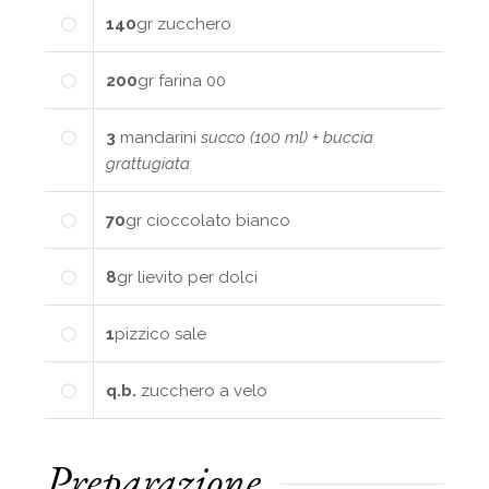
140
gr
zucchero
200
gr
farina 00
3
mandarini
succo (100 ml) + buccia
grattugiata
70
gr
cioccolato bianco
8
gr
lievito per dolci
1
pizzico
sale
q.b.
zucchero a velo
Preparazione