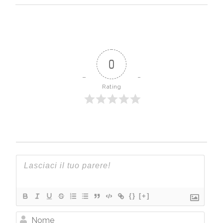
0
Rating
{}
[+]