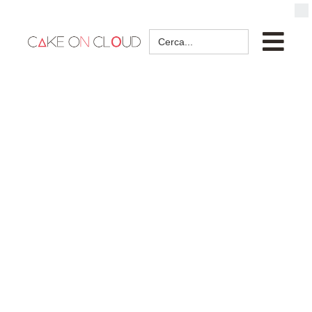
Search
for: