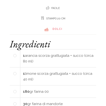
FACILE
STAMPO 20 CM
DOLCI
Ingredienti
1
arancia
scorza grattugiata + succo (circa
80 ml)
1
limone
scorza grattugiata + succo (circa
40 ml)
180
gr
farina 00
30
gr
farina di mandorle