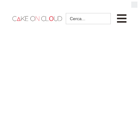
Search
for: