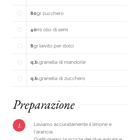
80
gr
zucchero
40
ml
olio di semi
8
gr
lievito per dolci
q.b.
granella di mandorle
q.b.
granella di zucchero
Preparazione
1.
Laviamo accuratamente il limone e
l'arancia.
Grattugiamo la scorza dei due agrumi e