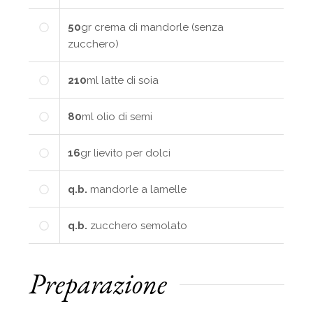
50
gr
crema di mandorle (senza
zucchero)
210
ml
latte di soia
80
ml
olio di semi
16
gr
lievito per dolci
q.b.
mandorle a lamelle
q.b.
zucchero semolato
Preparazione