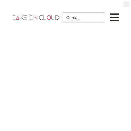
Search
for: