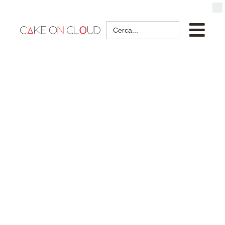
Search
for: