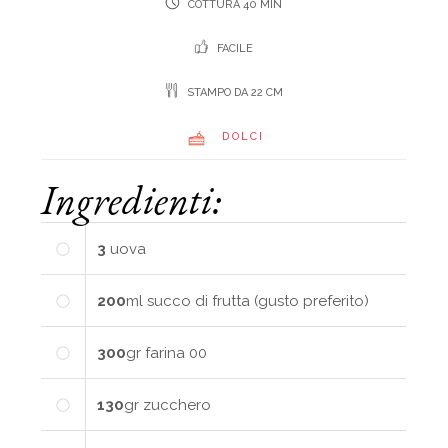
COTTURA 40 MIN
FACILE
STAMPO DA 22 CM
DOLCI
Ingredienti:
3
uova
200
ml
succo di frutta (gusto preferito)
300
gr
farina 00
130
gr
zucchero