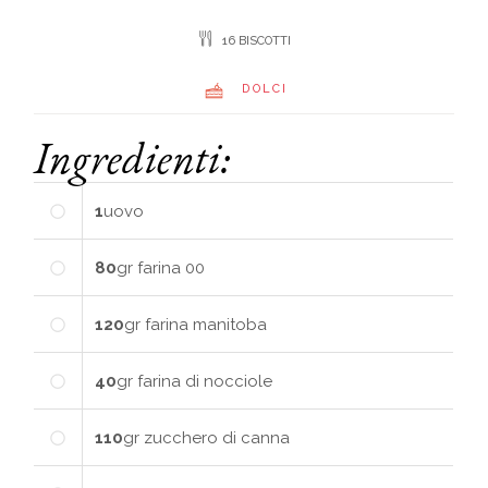
16 BISCOTTI
DOLCI
Ingredienti:
1
uovo
80
gr
farina 00
120
gr
farina manitoba
40
gr
farina di nocciole
110
gr
zucchero di canna