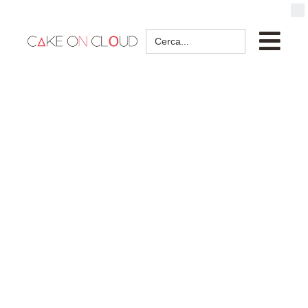
Search
for: