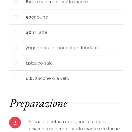
60
gr
esubero di lievito madre
50
gr
burro
40
ml
latte
70
gr
gocce di cioccolato fondente
1
pizzico
sale
q.b.
zucchero a velo
Preparazione
1.
In una planetaria con gancio a foglia
uniamo l’esubero di lievito madre e le farine