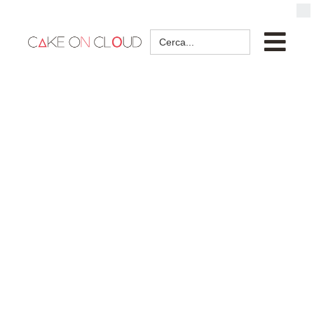
Search
for: