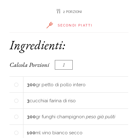
2 PORZIONI
SECONDI PIATTI
Ingredienti:
Calcola Porzioni
300
gr
petto di pollo intero
3
cucchiai
farina di riso
300
gr
funghi champignon
peso già puliti
100
ml
vino bianco secco