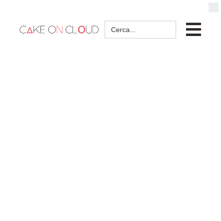
Search
for: