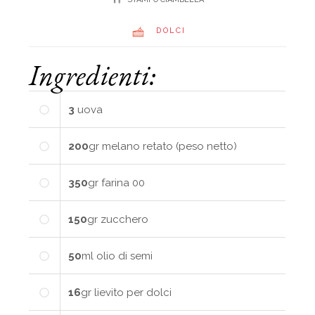
DOLCI
Ingredienti:
3
uova
200
gr
melano retato (peso netto)
350
gr
farina 00
150
gr
zucchero
50
ml
olio di semi
16
gr
lievito per dolci