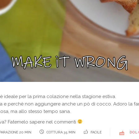
 ideale per la prima colazione nella stagione estiva.
iva e perchè non aggiungere anche un pò di cocco. Adoro la far
osa, ma allo stesso tempo sana.
stiva? Fatemelo sapere nel commenti
ARAZIONE 20 MIN
COTTURA 35 MIN
FACILE
DOL