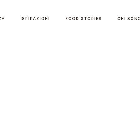
ente
ZA
ISPIRAZIONI
FOOD STORIES
CHI SON
riane
Ricette per Ingrediente
e
Ricette per ogni
occasione
glutine
Menu Completi
attosio
Consigli
Video ricette
Ultime ricette