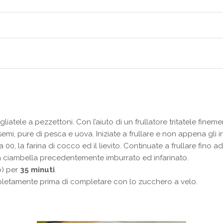
liatele a pezzettoni. Con l’aiuto di un frullatore tritatele finem
 semi, pure di pesca e uova. Iniziate a frullare e non appena gl
na 00, la farina di cocco ed il lievito. Continuate a frullare f
a ciambella precedentemente imburrato ed infarinato.
co) per
35 minuti
.
pletamente prima di completare con lo zucchero a velo.