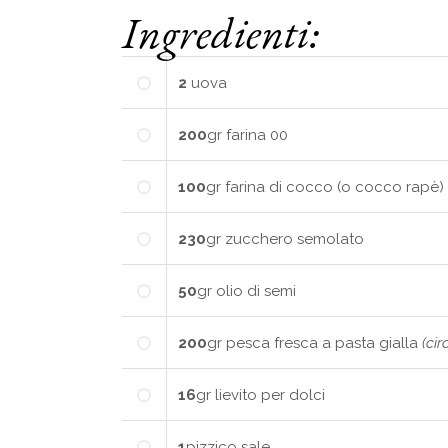
Ingredienti:
2
uova
200
gr
farina 00
100
gr
farina di cocco (o cocco rapè)
230
gr
zucchero semolato
50
gr
olio di semi
200
gr
pesca fresca a pasta gialla
(ci
16
gr
lievito per dolci
1
pizzico
sale