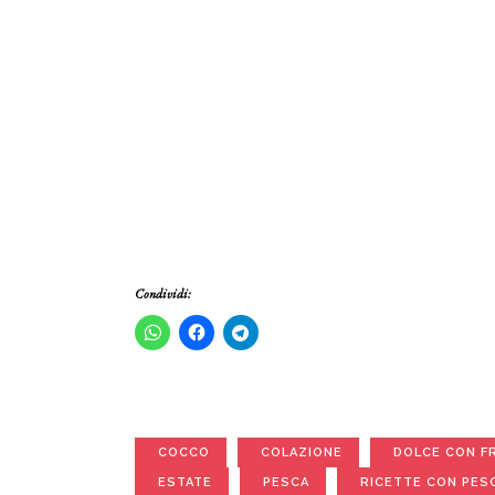
Condividi:
COCCO
COLAZIONE
DOLCE CON F
ESTATE
PESCA
RICETTE CON PES