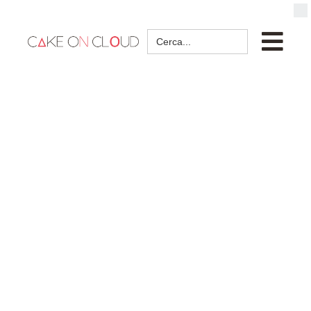
Search
for: