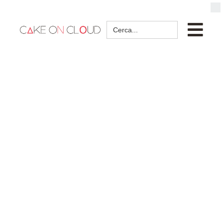
Search
for: