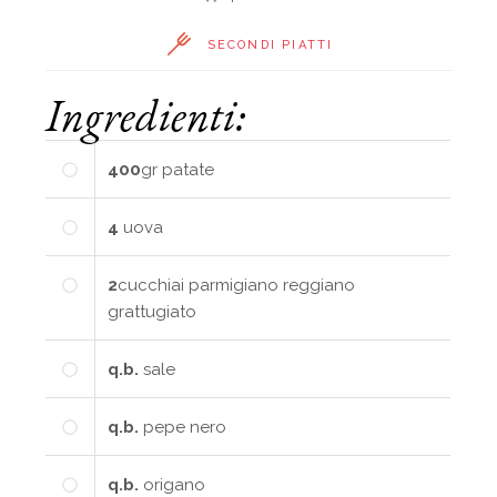
SECONDI PIATTI
Ingredienti:
400
gr
patate
4
uova
2
cucchiai
parmigiano reggiano
grattugiato
q.b.
sale
q.b.
pepe nero
q.b.
origano