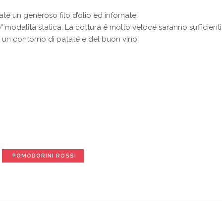
ate un generoso filo d’olio ed infornate.
° modalità statica. La cottura è molto veloce saranno sufficient
a un contorno di patate e del buon vino.
POMODORINI ROSSI