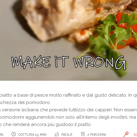
iatto a base di pesce molto raffinato e dal gusto delicato. In q
freschezza del pomodoro.
versione siciliana che prevede l’utilizzo dei capperi. Non esse
omodorini aggiunendoli non solo all’interno degli involtini, ma 
 che renderà ancora più gustoso il piatto.
IN
COTTURA 15 MIN
FACILE
2 PORZIONI
S