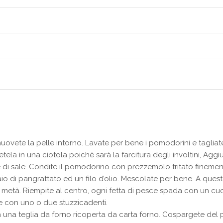
uovete la pelle intorno. Lavate per bene i pomodorini e tagliate
tela in una ciotola poichè sarà la farcitura degli involtini, Ag
e di sale. Condite il pomodorino con prezzemolo tritato finemen
di pangrattato ed un filo d’olio. Mescolate per bene. A questo p
 metà. Riempite al centro, ogni fetta di pesce spada con un cucc
te con uno o due stuzzicadenti.
in una teglia da forno ricoperta da carta forno. Cospargete del 