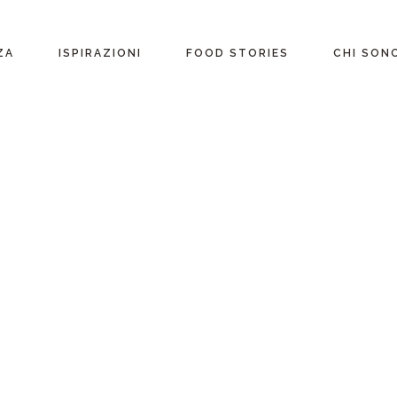
ente
ZA
ISPIRAZIONI
FOOD STORIES
CHI SON
riane
Ricette per Ingrediente
e
Ricette per ogni
occasione
glutine
Menu Completi
attosio
Consigli
Video ricette
Ultime ricette