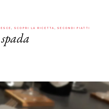
Aria
Bevande
Raccolte
Sughi, salse, creme e
basi
Ricette tipiche regionali
Ricette con Friggitrice ad
Ricette dal Mondo
PESCE
SCOPRI LA RICETTA
SECONDI PIATTI
Aria
e spada
Raccolte
Ricette tipiche regionali
Ricette dal Mondo