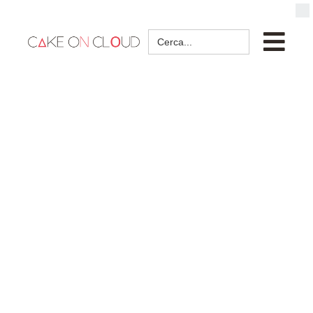
Search
for: