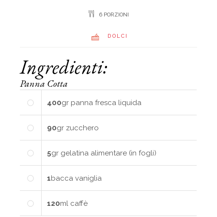
6 PORZIONI
DOLCI
Ingredienti:
Panna Cotta
400
gr
panna fresca liquida
90
gr
zucchero
5
gr
gelatina alimentare (in fogli)
1
bacca
vaniglia
120
ml
caffè