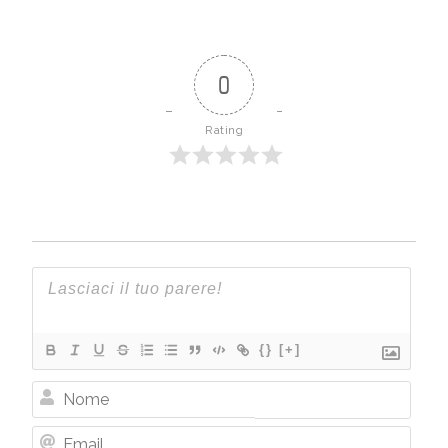
0
Rating
{}
[+]
Nome