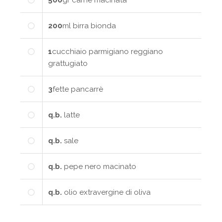
200
ml
birra bionda
1
cucchiaio
parmigiano reggiano
grattugiato
3
fette
pancarrè
q.b.
latte
q.b.
sale
q.b.
pepe nero macinato
q.b.
olio extravergine di oliva