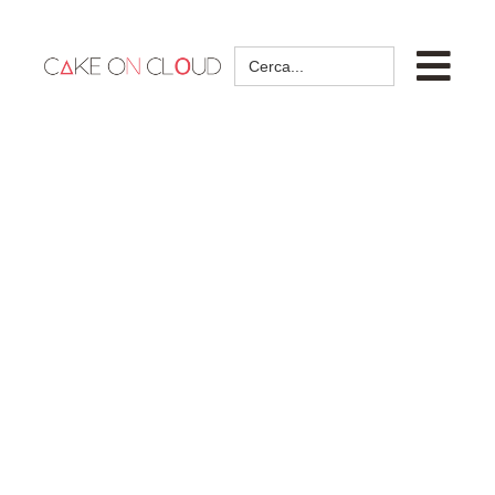
Search
for: