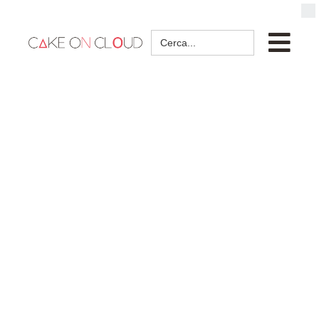
Search
for: