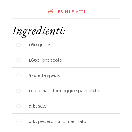
PRIMI PIATTI
Ingredienti:
160
gr
pasta
160
gr
broccolo
3-4
fette
speck
1
cucchiaio
formaggio spalmabile
q.b.
sale
q.b.
peperoncino macinato