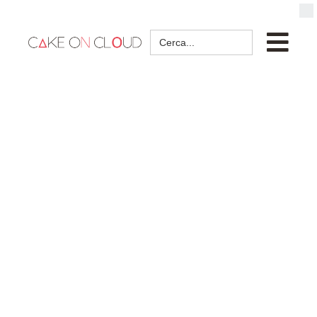
Search
for: