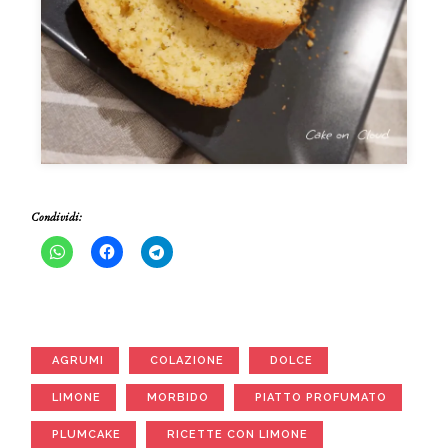
Condividi:
AGRUMI
COLAZIONE
DOLCE
LIMONE
MORBIDO
PIATTO PROFUMATO
PLUMCAKE
RICETTE CON LIMONE