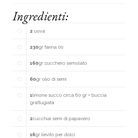
Ingredienti:
2
uova
230
gr
farina 00
160
gr
zucchero semolato
60
gr
olio di semi
1
limone
succo circa 60 gr + buccia
grattugiata
2
cucchiai
semi di papavero
16
gr
lievito per dolci