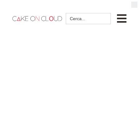
Search
for: