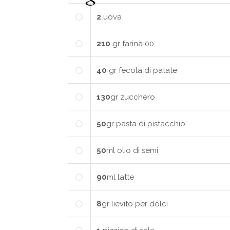
2
uova
210
gr
farina 00
40
gr
fecola di patate
130
gr
zucchero
50
gr
pasta di pistacchio
50
ml
olio di semi
90
ml
latte
8
gr
lievito per dolci