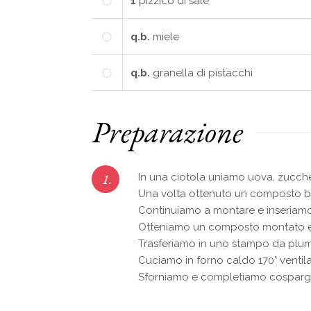
1
pizzico di sale
q.b.
miele
q.b.
granella di pistacchi
Preparazione
1.
In una ciotola uniamo uova, zuccher
Una volta ottenuto un composto ben
Continuiamo a montare e inseriamo le
Otteniamo un composto montato e
Trasferiamo in uno stampo da plum
Cuciamo in forno caldo 170° ventil
Sforniamo e completiamo cospargend