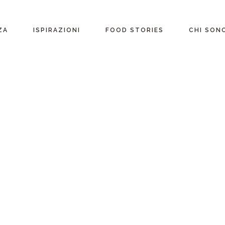
ente
ZA
ISPIRAZIONI
FOOD STORIES
CHI SON
riane
Ricette per Ingrediente
e
Ricette per ogni
occasione
glutine
Menu Completi
attosio
Consigli
Video ricette
Ultime ricette