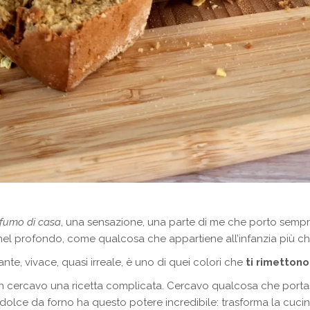
fumo di casa
, una sensazione, una parte di me che porto sempr
 nel profondo, come qualcosa che appartiene all’infanzia più ch
lante, vivace, quasi irreale, è uno di quei colori che
ti rimetton
cercavo una ricetta complicata. Cercavo qualcosa che portass
n dolce da forno ha questo potere incredibile: trasforma la cuc