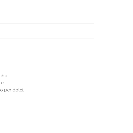
che.
te.
o per dolci.