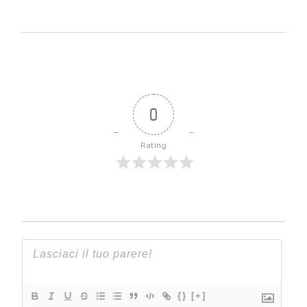
0
Rating
{}
[+]