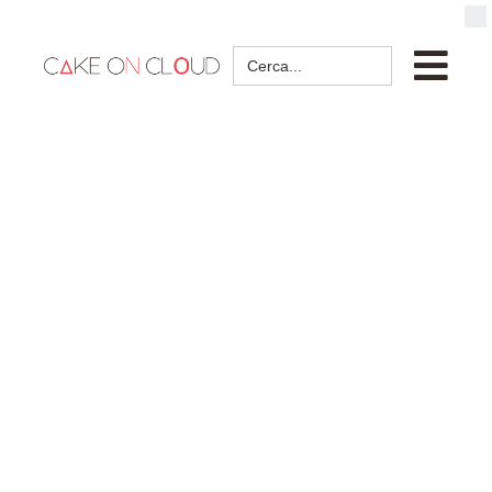
Search
for: