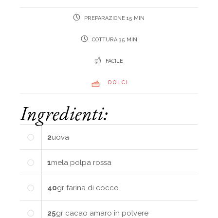
PREPARAZIONE 15 MIN
COTTURA 35 MIN
FACILE
DOLCI
Ingredienti:
2
uova
1
mela
polpa rossa
40
gr
farina di cocco
25
gr
cacao amaro in polvere