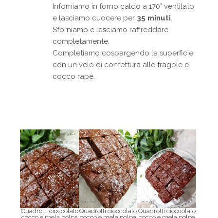
Inforniamo in forno caldo a 170° ventilato
e lasciamo cuocere per
35 minuti
.
Sforniamo e lasciamo raffreddare
completamente.
Completiamo cospargendo la superficie
con un velo di confettura alle fragole e
cocco rapè.
Quadrotti cioccolato
Quadrotti cioccolato
Quadrotti cioccolato
cocco e mela polpa
cocco e mela polpa
cocco e mela polpa