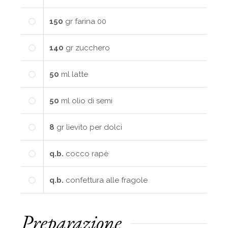
150
gr
farina 00
140
gr
zucchero
50
ml
latte
50
ml
olio di semi
8
gr
lievito per dolci
q.b.
cocco rapè
q.b.
confettura alle fragole
Preparazione