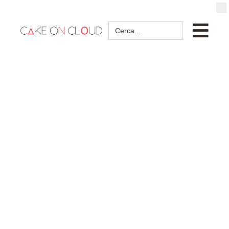
Search
for: