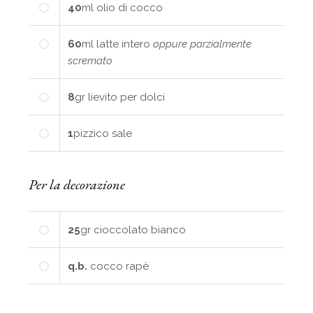
40
ml
olio di cocco
60
ml
latte intero
oppure parzialmente
scremato
8
gr
lievito per dolci
1
pizzico
sale
Per la decorazione
25
gr
cioccolato bianco
q.b.
cocco rapè