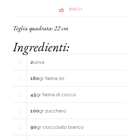
DOLCI
Teglia quadrata: 22 cm
Ingredienti:
2
uova
160
gr
farina 00
45
gr
farina di cocco
100
gr
zucchero
90
gr
cioccolato bianco