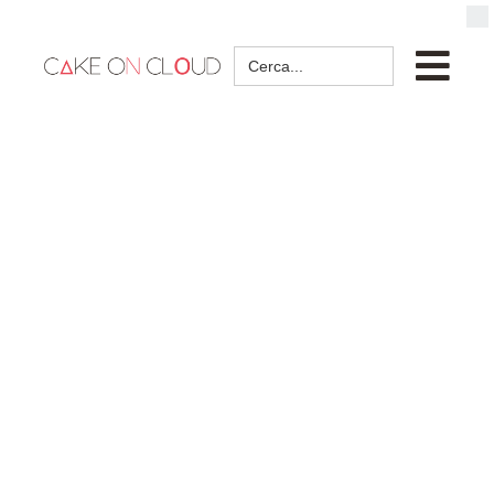
Search
for: