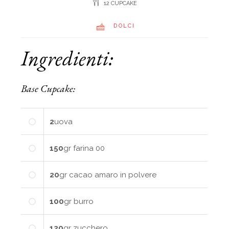
12 CUPCAKE
DOLCI
Ingredienti:
Base Cupcake:
2
uova
150
gr
farina 00
20
gr
cacao amaro in polvere
100
gr
burro
120
gr
zucchero