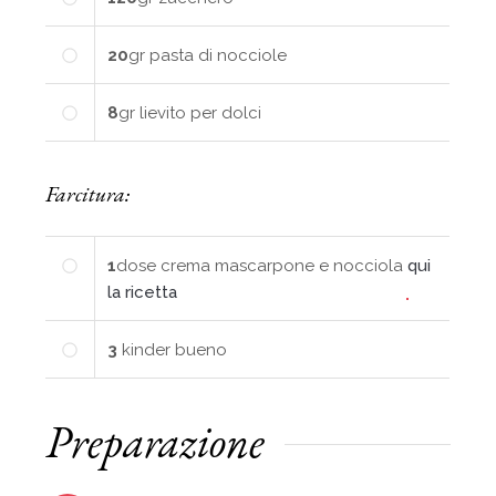
20
gr
pasta di nocciole
8
gr
lievito per dolci
Farcitura:
1
dose
crema mascarpone e nocciola
qui
la ricetta
3
kinder bueno
Preparazione