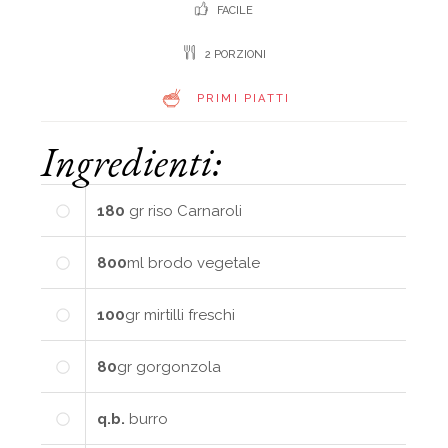
FACILE
2 PORZIONI
PRIMI PIATTI
Ingredienti:
180
gr
riso Carnaroli
800
ml
brodo vegetale
100
gr
mirtilli freschi
80
gr
gorgonzola
q.b.
burro