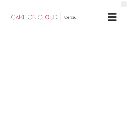
Search
for: