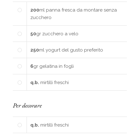
200
ml
panna fresca da montare senza
zucchero
50
gr
zucchero a velo
250
ml
yogurt del gusto preferito
6
gr
gelatina in fogli
q.b.
mirtilli freschi
Per decorare
q.b.
mirtilli freschi