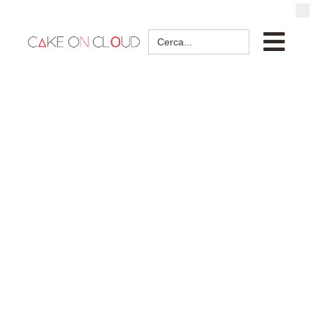
Search
for: