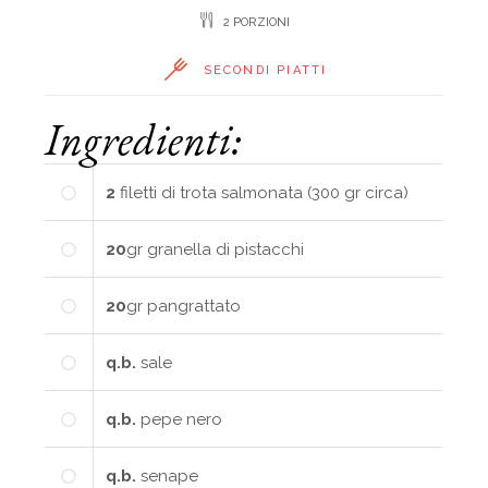
2 PORZIONI
SECONDI PIATTI
Ingredienti:
2
filetti di trota salmonata (300 gr circa)
20
gr
granella di pistacchi
20
gr
pangrattato
q.b.
sale
q.b.
pepe nero
q.b.
senape