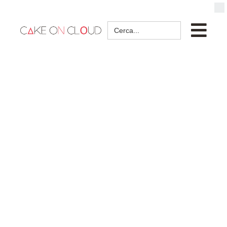
Search
for: