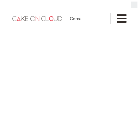
Search
for: