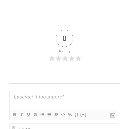
0
Rating
{}
[+]