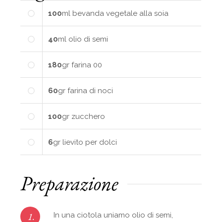
100
ml
bevanda vegetale alla soia
40
ml
olio di semi
180
gr
farina 00
60
gr
farina di noci
100
gr
zucchero
6
gr
lievito per dolci
Preparazione
1.
In una ciotola uniamo olio di semi,