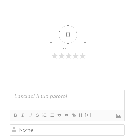
0
Rating
{}
[+]