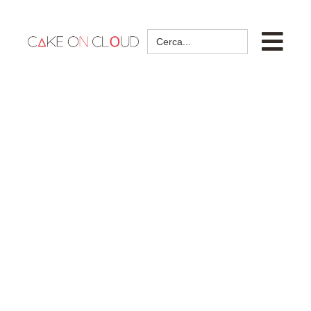
Search
for: