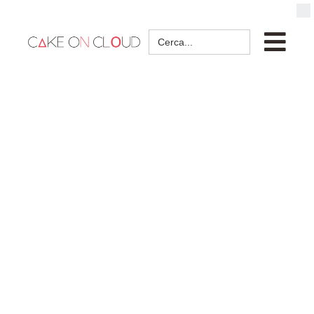
Search
for: