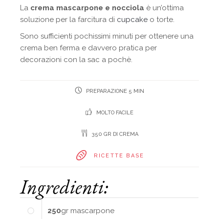
La
crema mascarpone e nocciola
è un’ottima
soluzione per la farcitura di
cupcake
o torte.
Sono sufficienti pochissimi minuti per ottenere una
crema ben ferma e davvero pratica per
decorazioni con la sac a pochè.
PREPARAZIONE 5 MIN
MOLTO FACILE
350 GR DI CREMA
RICETTE BASE
Ingredienti:
250
gr
mascarpone