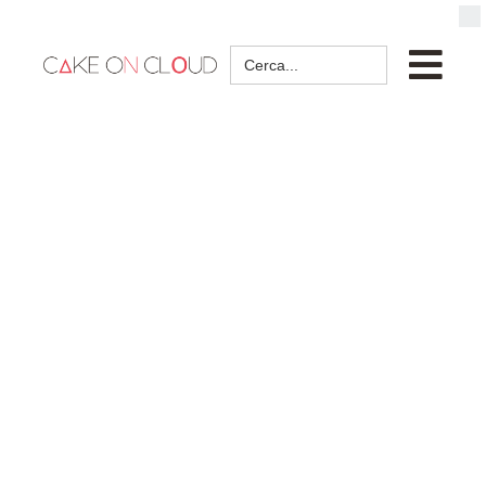
Search
for: