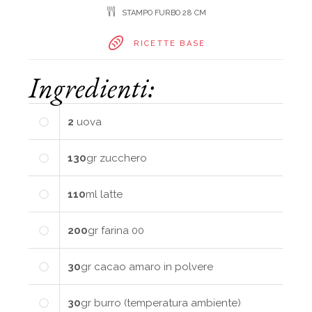
STAMPO FURBO 28 CM
RICETTE BASE
Ingredienti:
2
uova
130
gr
zucchero
110
ml
latte
200
gr
farina 00
30
gr
cacao amaro in polvere
30
gr
burro (temperatura ambiente)