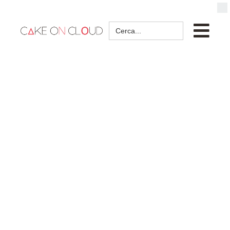
Search
for: