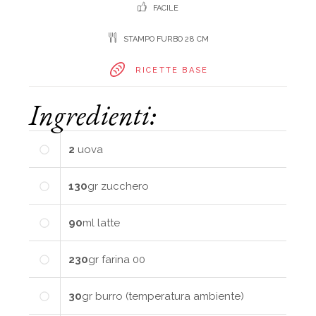
FACILE
STAMPO FURBO 28 CM
RICETTE BASE
Ingredienti:
2
uova
130
gr
zucchero
90
ml
latte
230
gr
farina 00
30
gr
burro (temperatura ambiente)