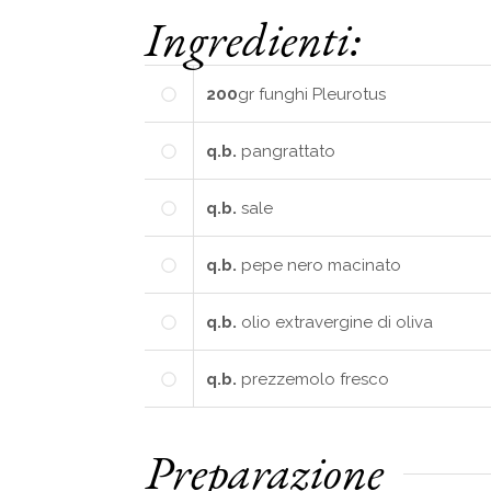
Ingredienti:
200
gr
funghi Pleurotus
q.b.
pangrattato
q.b.
sale
q.b.
pepe nero macinato
q.b.
olio extravergine di oliva
q.b.
prezzemolo fresco
Preparazione