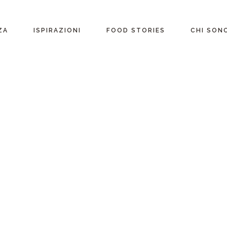
ente
ZA
ISPIRAZIONI
FOOD STORIES
CHI SON
riane
Ricette per Ingrediente
e
Ricette per ogni
occasione
glutine
Menu Completi
attosio
Consigli
Video ricette
Ultime ricette