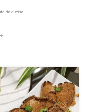
te da cucina.
hi.