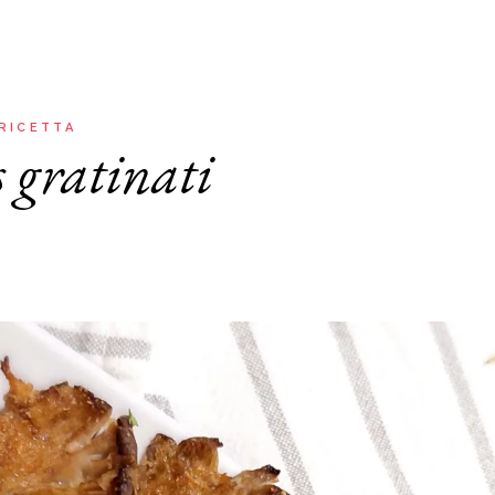
Aria
Bevande
Raccolte
Sughi, salse, creme e
basi
Ricette tipiche regionali
Ricette con Friggitrice ad
Ricette dal Mondo
 RICETTA
Aria
 gratinati
Raccolte
Ricette tipiche regionali
Ricette dal Mondo