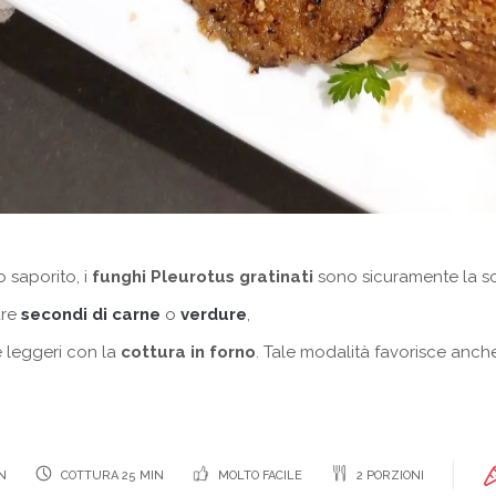
 saporito, i
funghi Pleurotus gratinati
sono sicuramente la sc
are
secondi di carne
o
verdure
,
 leggeri con la
cottura in forno
. Tale modalità favorisce an
N
COTTURA 25 MIN
MOLTO FACILE
2 PORZIONI