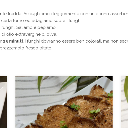
ente fredda. Asciughiamoli leggermente con un panno assorben
 carta forno ed adagiamo sopra i funghi.
i funghi. Saliamo e pepiamo.
i olio extravergine di oliva.
er
25 minuti
. I funghi dovranno essere ben colorati, ma non secc
rezzemolo fresco tritato.