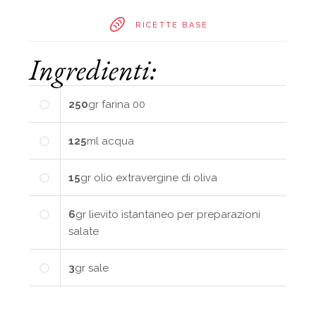
RICETTE BASE
Ingredienti:
250
gr
farina 00
125
ml
acqua
15
gr
olio extravergine di oliva
6
gr
lievito istantaneo per preparazioni
salate
3
gr
sale