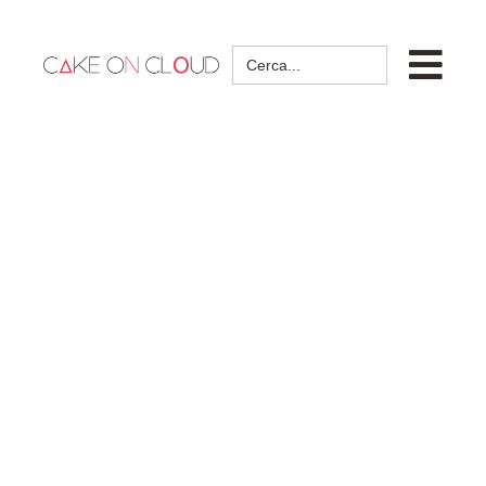
Search
for: