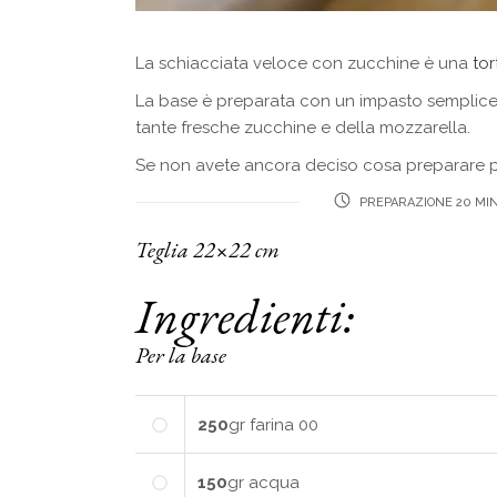
La schiacciata veloce con zucchine è una
tor
La base è preparata con un impasto semplic
tante fresche zucchine e della mozzarella.
Se non avete ancora deciso cosa preparare pe
PREPARAZIONE 20 MIN
Teglia 22×22 cm
Ingredienti:
Per la base
250
gr
farina 00
150
gr
acqua