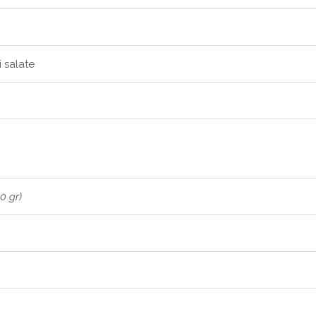
i salate
0 gr)