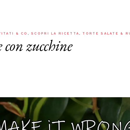
Aria
Bevande
Raccolte
Sughi, salse, creme e
basi
Ricette tipiche regionali
Ricette con Friggitrice ad
Ricette dal Mondo
VITATI & CO
SCOPRI LA RICETTA
TORTE SALATE & R
Aria
e con zucchine
Raccolte
Ricette tipiche regionali
Ricette dal Mondo