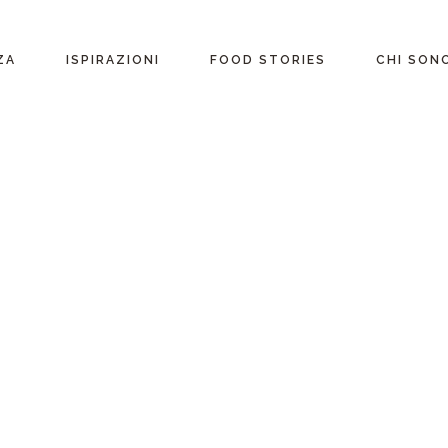
ente
ZA
ISPIRAZIONI
FOOD STORIES
CHI SON
riane
Ricette per Ingrediente
e
Ricette per ogni
occasione
glutine
Menu Completi
attosio
Consigli
Video ricette
Ultime ricette