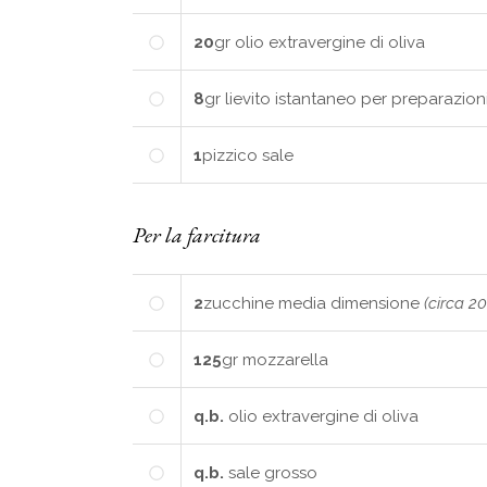
20
gr
olio extravergine di oliva
8
gr
lievito istantaneo per preparazion
1
pizzico
sale
Per la farcitura
2
zucchine
media dimensione
(circa 20
125
gr
mozzarella
q.b.
olio extravergine di oliva
q.b.
sale grosso