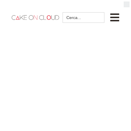
Search
for: