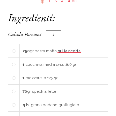
LIEVITATI & CO
Ingredienti:
Calcola Porzioni
250
gr
pasta matta
qui la ricetta
1
zucchina media
circa 160 gr
1
mozzarella
125 gr
70
gr
speck a fette
q.b.
grana padano grattugiato