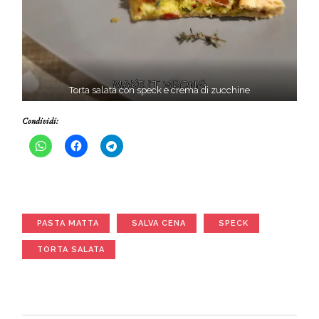
Torta salata con speck e crema di zucchine
Condividi:
PASTA MATTA
SALVA CENA
SPECK
TORTA SALATA