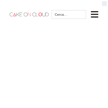
Search
for: