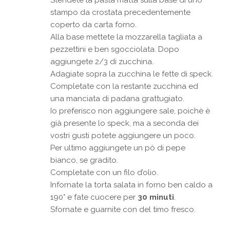
stampo da crostata precedentemente
coperto da carta forno.
Alla base mettete la mozzarella tagliata a
pezzettini e ben sgocciolata. Dopo
aggiungete 2/3 di zucchina.
Adagiate sopra la zucchina le fette di speck.
Completate con la restante zucchina ed
una manciata di padana grattugiato.
Io preferisco non aggiungere sale, poichè è
già presente lo speck, ma a seconda dei
vostri gusti potete aggiungere un poco.
Per ultimo aggiungete un pò di pepe
bianco, se gradito.
Completate con un filo d’olio.
Infornate la torta salata in forno ben caldo a
190° e fate cuocere per
30 minuti
.
Sfornate e guarnite con del timo fresco.