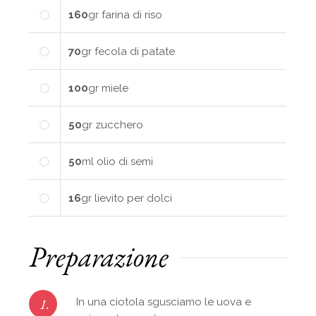
160
gr
farina di riso
70
gr
fecola di patate
100
gr
miele
50
gr
zucchero
50
ml
olio di semi
16
gr
lievito per dolci
Preparazione
1.
In una ciotola sgusciamo le uova e