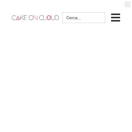
Search
for: